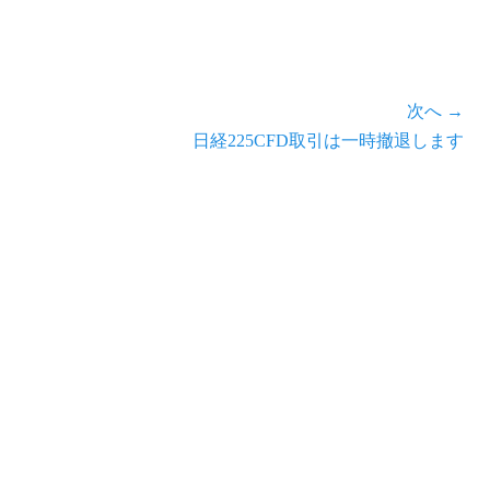
次へ →
次
日経225CFD取引は一時撤退します
の
記
事: