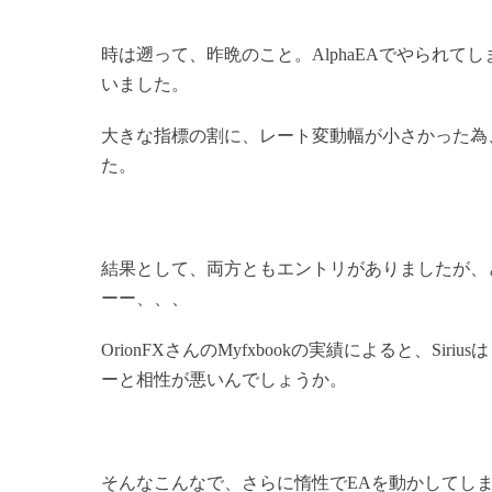
時は遡って、昨晩のこと。AlphaEAでやられ
いました。
大きな指標の割に、レート変動幅が小さかった為、押し目を
た。
結果として、両方ともエントリがありましたが、ど
ーー、、、
OrionFXさんのMyfxbookの実績によると、S
ーと相性が悪いんでしょうか。
そんなこんなで、さらに惰性でEAを動かしてし