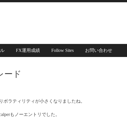
ル
FX運用成績
Follow Sites
お問い合わせ
レード
りボラティリティが小さくなりましたね。
Scalperもノーエントリでした。