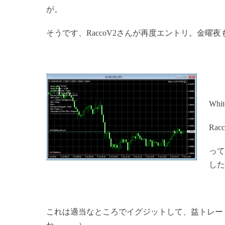
が。
そうです、RaccoV2さんが再度エントリ。金曜
Wh
Ra
って
した
これは適当なところでイグジットして、益トレー