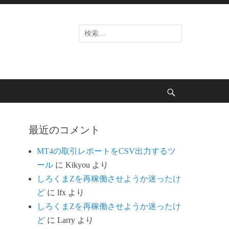
検
索
対
象:
検
索
最近のコメント
開
MT4の取引レポートをCSV出力するツ
ール
に
Kikyou
より
始
しろくまZを再稼働させようか迷ったけ
ど
に
lfx
より
しろくまZを再稼働させようか迷ったけ
ど
に
Larry
より