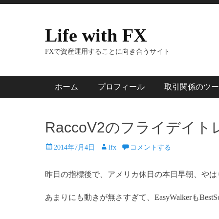
コ
ヘッダートップメニュー
ン
Life with FX
テ
ン
FXで資産運用することに向き合うサイト
ツ
へ
ス
メインメニュー
コ
キ
ホーム
プロフィール
取引関係のツー
ン
ッ
プ
テ
ン
RaccoV2のフライデイト
ツ
投
投
へ
2014年7月4日
lfx
コメントする
稿
稿
ス
日
者
キ
昨日の指標後で、アメリカ休日の本日早朝、やは
ッ
あまりにも動きが無さすぎて、EasyWalkerもBest
プ