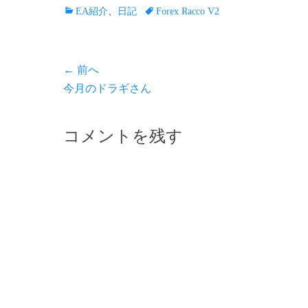
カ
タ
EA紹介
、
日記
Forex Racco V2
テ
グ
ゴ
リ
投
← 前へ
ー
前
今月のドラギさん
稿
の
ナ
記
コメントを残す
ビ
事:
ゲ
ー
シ
ョ
ン