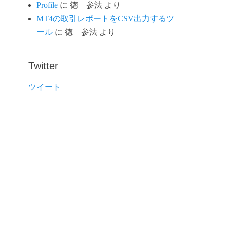
Profile
に
徳 参法
より
MT4の取引レポートをCSV出力するツ
ール
に
徳 参法
より
Twitter
ツイート