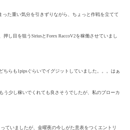
てしまった重い気分を引きずりながら、ちょっと作戦を立てて
狙うSiriusとForex RaccoV2を稼働させていまし
ちらも1pipsぐらいでイグジットしていました。。。はぁ
iriusはもう少し稼いでくれても良さそうでしたが、私のブローカ
まっていましたが、金曜夜の今しがた意表をつくエントリ