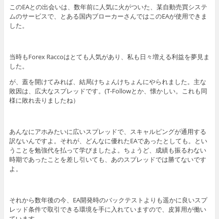
このEAとの出会いは、数年前に人気に火がついた、某自動売買システ
ムのサービスで、とある国内ブローカーさんではこのEAが使用できま
した。
当時もForex Raccoはとても人気があり、私も日々増える利益を夢見ま
した。
が、蓋を開けてみれば、結局けちょんけちょんにやられました。主な
敗因は、広大なスプレッドです。(T-Followとか、懐かしい。これも同
様に敗れ去りましたね）
あんなにアホみたいに広いスプレッドで、スキャルピングが通用する
訳ないんですよ。それが、どんなに優れたEAであったとしても。とい
うことを勉強代を払って学びましたよ。ちょうど、成績も振るわない
時期であったことを差し引いても、あのスプレッドでは勝てないです
よ。
それから数年後の今、EA開発時のバックテストよりも遥かに良いスプ
レッド条件で取引できる環境を手に入れていますので、皮算用が働い
ています。