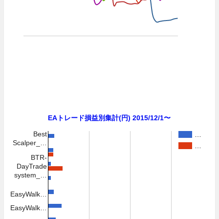
EAトレード損益別集計(円) 2015/12/1〜
Best
…
Scalper_…
…
BTR-
DayTrade
system_…
EasyWalk…
EasyWalk…