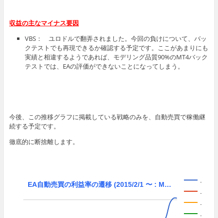
収益の主なマイナス要因
VBS： ユロドルで翻弄されました。今回の負けについて、バッ
クテストでも再現できるか確認する予定です。ここがあまりにも
実績と相違するようであれば、モデリング品質90%のMT4バック
テストでは、EAの評価ができないことになってしまう。
今後、この推移グラフに掲載している戦略のみを、自動売買で稼働継
続する予定です。
徹底的に断捨離します。
.
EA自動売買の利益率の遷移 (2015/2/1 〜 : M…
EA自動売買の利益率の遷移 (2015/2/1 〜 : M…
.
.
.