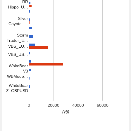
RR
Hippo_U…
Silver
Coyote_…
Storm
Trader_E…
VBS_EU…
VBS_US…
WhiteBear
V3
WBMode…
WhiteBear
Z_GBPUSD
0
20000
40000
60000
(円)