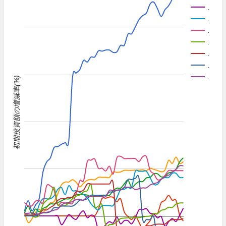
.
.
.
.
.
.
.
初期投資額の増減率(%)